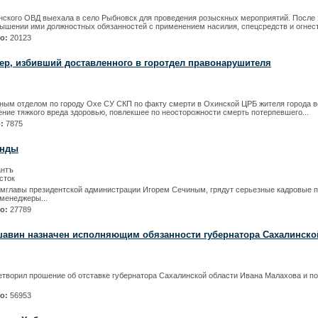
нского ОВД выехала в село Рыбновск для проведения розыскных мероприятий. После 
ышении ими должностных обязанностей с применением насилия, спецсредств и огнест
но:
20123
ер, избивший доставленного в горотдел правонарушителя
нным отделом по городу Охе СУ СКП по факту смерти в Охинской ЦРБ жителя города во
ение тяжкого вреда здоровью, повлекшее по неосторожности смерть потерпевшего...
о:
7875
анды
антъ
сток
амглавы президентской администрации Игорем Сечиным, грядут серьезные кадровые 
-менеджеры...
но:
27789
авин назначен исполняющим обязанности губернатора Сахалинско
етворил прошение об отставке губернатора Сахалинской области Ивана Малахова и по
но:
56953