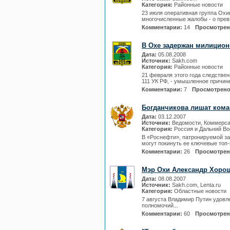
Категория:
Районные новости
23 июля оперативная группа Охи
многочисленные жалобы - о прев
Комментарии:
14
Просмотре
В Охе задержан милицион
Дата:
05.08.2008
Источник:
Sakh.com
Категория:
Районные новости
21 февраля этого года следстве
111 УК РФ, - умышленное причин
Комментарии:
7
Просмотрен
Богданчикова лишат ком
Дата:
03.12.2007
Источник:
Ведомости, Коммерс
Категория:
Россия и Дальний Во
В «Роснефти», патронируемой з
могут покинуть ее ключевые топ
Комментарии:
26
Просмотре
Мэр Охи Александр Хорош
Дата:
08.08.2007
Источник:
Sakh.com, Lenta.ru
Категория:
Областные новости
7 августа Владимир Путин удовл
полномочий...
Комментарии:
60
Просмотре