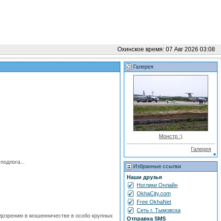
Охинское время: 07 Авг 2026 03:08
Галерея
Монстр :)
Галерея
одлога...
Избранные ссылки
Наши друзья
Ноглики Онлайн
OkhaCity.com
Free OkhaNet
Сеть г. Тымовска
дозрению в мошенничестве в особо крупных
Отправка SMS