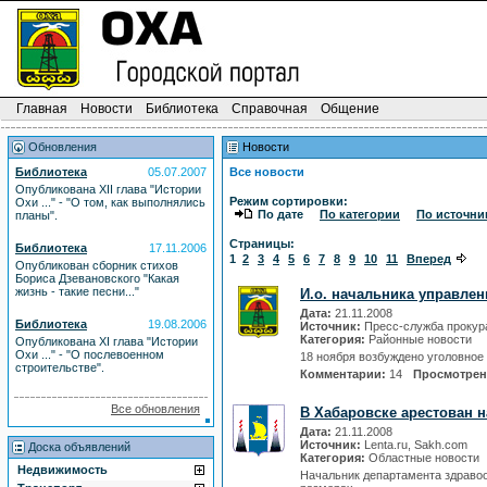
Главная
Новости
Библиотека
Справочная
Общение
Обновления
Новости
Библиотека
05.07.2007
Все новости
Опубликована XII глава "Истории
Режим сортировки:
Охи ..." - "О том, как выполнялись
По дате
По категории
По источни
планы".
Страницы:
Библиотека
17.11.2006
1
2
3
4
5
6
7
8
9
10
11
Вперед
Опубликован сборник стихов
Бориса Дзевановского "Какая
жизнь - такие песни..."
И.о. начальника управлен
Дата:
21.11.2008
Библиотека
19.08.2006
Источник:
Пресс-служба прокур
Категория:
Районные новости
Опубликована XI глава "Истории
Охи ..." - "О послевоенном
18 ноября возбуждено уголовное
строительстве".
Комментарии:
14
Просмотре
Все обновления
В Хабаровске арестован 
Дата:
21.11.2008
Источник:
Lenta.ru, Sakh.com
Доска объявлений
Категория:
Областные новости
Недвижимость
Начальник департамента здраво