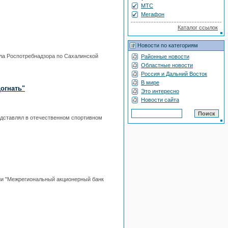
МТС
Мегафон
Каталог ссылок
Новости по категориям
ела Роспотребнадзора по Сахалинской
Районные новости
Областные новости
Россия и Дальний Восток
В мире
огнать"
Это интересно
Новости сайта
едставлял в отечественном спортивном
ции "Межрегиональный акционерный банк