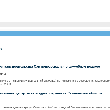
ку
ия капстроительства Охи подозревается в служебном подлоге
атуры
 дело в отношении муниципальной служащей по подозрению в совершении служебного п
но:
26945
начальник департамента здравоохранения Сахалинской области
охранения администрации Сахалинской области Андрей Васильченков арестован по по