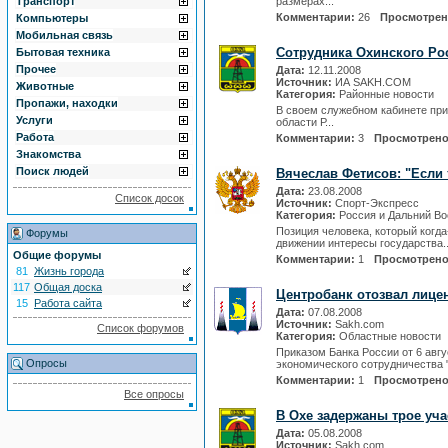
Транспорт
размерах...
Комментарии:
26
Просмотре
Компьютеры
Мобильная связь
Сотрудника Охинского Ро
Бытовая техника
Прочее
Дата:
12.11.2008
Источник:
ИА SAKH.COM
Животные
Категория:
Районные новости
Пропажи, находки
В своем служебном кабинете при
Услуги
области Р...
Работа
Комментарии:
3
Просмотрен
Знакомства
Поиск людей
Вячеслав Фетисов: "Если 
Дата:
23.08.2008
Список досок
Источник:
Спорт-Экспресс
Категория:
Россия и Дальний Во
Позиция человека, который когд
Форумы
движении интересы государства..
Общие форумы
Комментарии:
1
Просмотрен
81
Жизнь города
117
Общая доска
Центробанк отозвал лицен
15
Работа сайта
Дата:
07.08.2008
Источник:
Sakh.com
Список форумов
Категория:
Областные новости
Приказом Банка России от 6 авг
Опросы
экономического сотрудничества 
Комментарии:
1
Просмотрен
Все опросы
В Охе задержаны трое уч
Дата:
05.08.2008
Источник:
Sakh.com