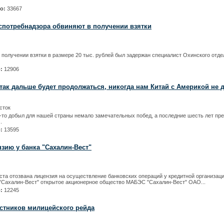
но:
33667
спотребнадзора обвиняют в получении взятки
 получении взятки в размере 20 тыс. рублей был задержан специалист Охинского отд
о:
12906
так дальше будет продолжаться, никогда нам Китай с Америкой не д
сток
а-то добыл для нашей страны немало замечательных побед, а последние шесть лет пр
.
о:
13595
зию у банка "Сахалин-Вест"
уста отозвана лицензия на осуществление банковских операций у кредитной организа
"Сахалин-Вест" открытое акционерное общество МАБЭС "Сахалин-Вест" ОАО...
о:
12245
астников милицейского рейда