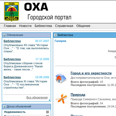
Главная
Новости
Библиотека
Справочная
Общение
Обновления
Библиотека
Библиотека
05.07.2007
Галерея
Опубликована XII глава "Истории
Охи ..." - "О том, как выполнялись
Кажда
планы".
Библиотека
17.11.2006
Опубликован сборник стихов
Бориса Дзевановского "Какая
жизнь - такие песни..."
Город и его окрестности
Библиотека
19.08.2006
Достопримечательности Охи, ис
Опубликована XI глава "Истории
Всего фотографий:
43
Охи ..." - "О послевоенном
Последнее поступление:
11.05.
строительстве".
Природа
Все обновления
Природа Северного Сахалина, мо
Всего фотографий:
54
Доска объявлений
Последнее поступление:
24.04.
Недвижимость