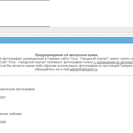
Предупреждение об авторском праве.
я фотография, размещенная в Галерее сайта "Оха - Городской портал", имеет своего а
Сайт "Оха - Городской портал" публикует фотографии только
с разрешения их авторов
Если Вы желаете каким-либо образом использовать фотографии из настоящей Галереи 
обращайтесь на e-mail
admin@okhacity.ru
.
торические фотографии
2007
рские пейзажи
2008