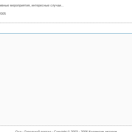
ивные мероприятия, интересные случаи...
2005
Оха - Городской портал
- Copyight © 2003 - 2006
Коллектив авторов