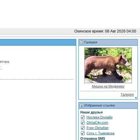
Охинское время: 08 Авг 2026 04:00
Галерея
втора.
.
-
Мишка на Медвежке
Галерея
Избранные ссылки
Наши друзья
Ноглики Онлайн
OkhaCity.com
Free OkhaNet
Сеть г. Тымовска
Отправка SMS