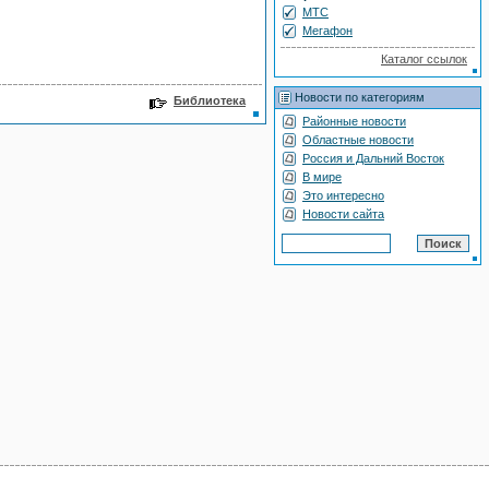
МТС
Мегафон
Каталог ссылок
Новости по категориям
Библиотека
Районные новости
Областные новости
Россия и Дальний Восток
В мире
Это интересно
Новости сайта