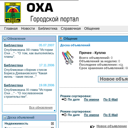
Главная
Новости
Библиотека
Справочная
Общение
Обновления
Общение
Библиотека
05.07.2007
Доска объявлений
Опубликована XII глава "Истории
Прочее - Куплю
Охи ..." - "О том, как выполнялись
планы".
Всего объявлений:
0
Объявлений за неделю:
0
Последнее объявление:
н/д
Библиотека
17.11.2006
Срок хранения объявлений:
6
Опубликован сборник стихов
Бориса Дзевановского "Какая
жизнь - такие песни..."
Библиотека
19.08.2006
Опубликована XI глава "Истории
Охи ..." - "О послевоенном
Режим сортировки:
строительстве".
По дате
По имени
По E-Mail
Все обновления
Режим сортировки:
По дате
По имени
По E-Mail
Доска объявлений
Недвижимость
Новое объявление